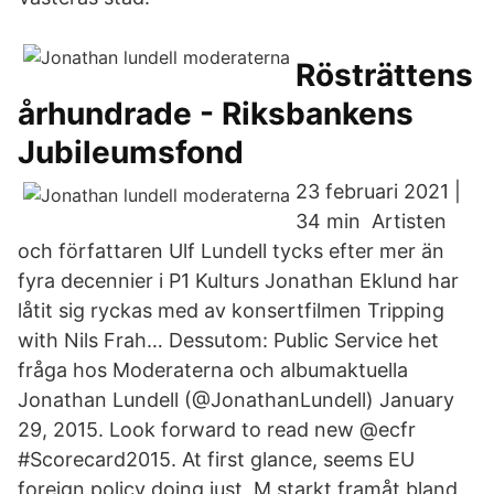
Rösträttens
århundrade - Riksbankens
Jubileumsfond
23 februari 2021 |
34 min Artisten
och författaren Ulf Lundell tycks efter mer än
fyra decennier i P1 Kulturs Jonathan Eklund har
låtit sig ryckas med av konsertfilmen Tripping
with Nils Frah… Dessutom: Public Service het
fråga hos Moderaterna och albumaktuella
Jonathan Lundell (@JonathanLundell) January
29, 2015. Look forward to read new @ecfr
#Scorecard2015. At first glance, seems EU
foreign policy doing just M starkt framåt bland