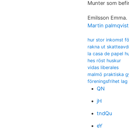
Munter som befin
Emilsson Emma. F
Martin palmqvis
hur stor inkomst fö
rakna ut skatteavd
la casa de papel h
hes röst huskur
vidas liberales
malmö praktiska 
föreningsfrihet lag
QN
jH
tndQu
eY