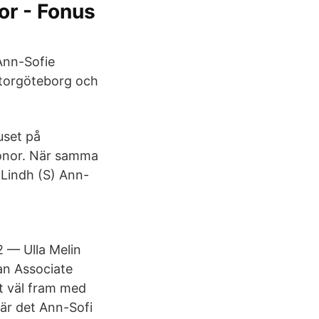
or - Fonus
Ann-Sofie
torgöteborg och
uset på
onor. När samma
 Lindh (S) Ann-
2 — Ulla Melin
an Associate
it väl fram med
 är det Ann-Sofi