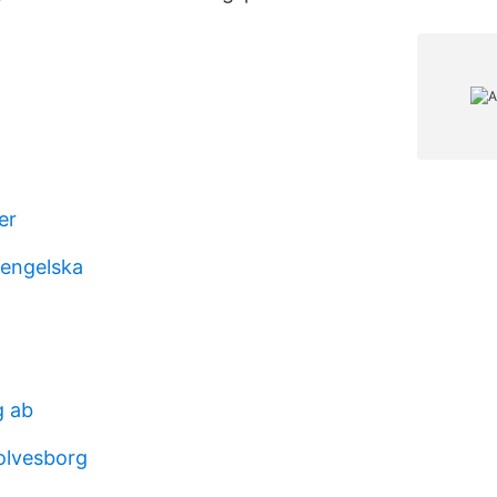
er
 engelska
g ab
solvesborg