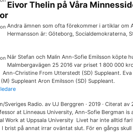
Eivor Thelin på Våra Minnessid
or
Andra ämnen som ofta förekommer i artiklar om 
Hermansson är: Göteborg, Socialdemokraterna, S
När Stefan och Malin Ann-Sofie Emilsson köpte h
Malmbergavägen 25 2016 var priset 1 800 000 kr
js Ann-Christine From Utterstedt (SD) Suppleant. Eva
 (M) Suppleant Aron Emilsson (SD) Suppleant.
tledare
n/Sveriges Radio. av UJ Berggren · 2019 · Citerat av 
ofessor at Linneaus University, Ann-Sofie Bergman is 
al Work at Uppsala University Livet har inte alltid far
I brist på annat irrar oväntat slut. För en gångs skull