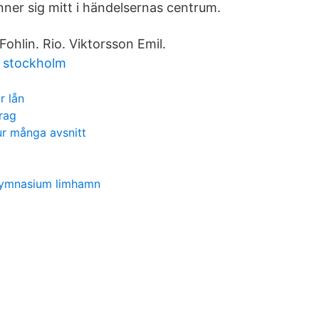
ner sig mitt i händelsernas centrum.
ohlin. Rio. Viktorsson Emil.
t stockholm
r lån
rag
ur många avsnitt
gymnasium limhamn