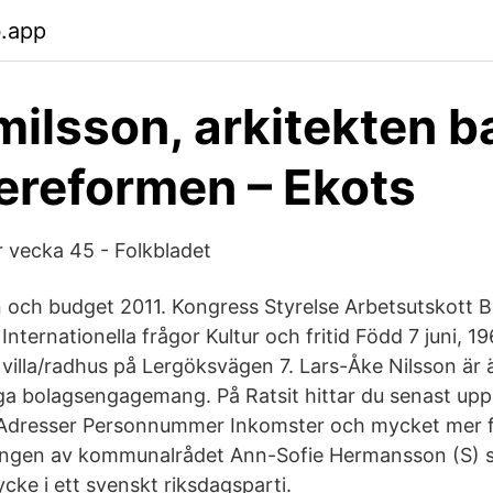
b.app
milsson, arkitekten 
lereformen – Ekots
r vecka 45 - Folkbladet
och budget 2011. Kongress Styrelse Arbetsutskott B
nternationella frågor Kultur och fritid Född 7 juni, 1
i villa/radhus på Lergöksvägen 7. Lars-Åke Nilsson är 
ga bolagsengagemang. På Ratsit hittar du senast up
dresser Personnummer Inkomster och mycket mer för
ningen av kommunalrådet Ann-Sofie Hermansson (S) 
cke i ett svenskt riksdagsparti.