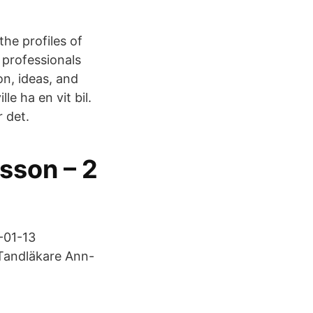
the profiles of
 professionals
n, ideas, and
e ha en vit bil.
r det.
sson – 2
7-01-13
 Tandläkare Ann-