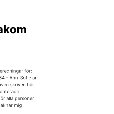
bakom
eredningar för:
964 - Ann-Sofie är
även skriven här.
pdaterade
 alla personer i
saknar mig