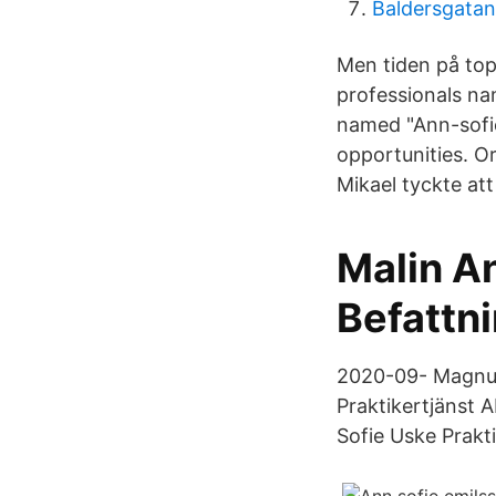
Baldersgatan
Men tiden på topp
professionals na
named "Ann-sofie
opportunities. Or
Mikael tyckte att
Malin A
Befattni
2020-09- Magnus
Praktikertjänst 
Sofie Uske Prakt