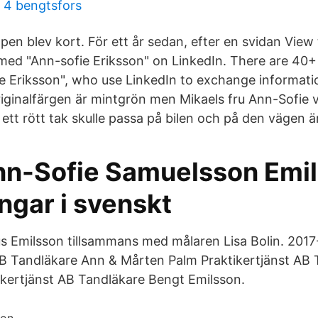
 4 bengtsfors
en blev kort. För ett år sedan, efter en svidan View 
med "Ann-sofie Eriksson" on LinkedIn. There are 40+
 Eriksson", who use LinkedIn to exchange informatio
iginalfärgen är mintgrön men Mikaels fru Ann-Sofie vill
 ett rött tak skulle passa på bilen och på den vägen ä
nn-Sofie Samuelsson Emil
ngar i svenskt
 Emilsson tillsammans med målaren Lisa Bolin. 201
AB Tandläkare Ann & Mårten Palm Praktikertjänst AB
ikertjänst AB Tandläkare Bengt Emilsson.