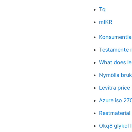
Tq
mIKR
Konsumentlag
Testamente m
What does le
Nymölla bruk
Levitra price 
Azure iso 27
Restmaterial
Okq8 glykol l