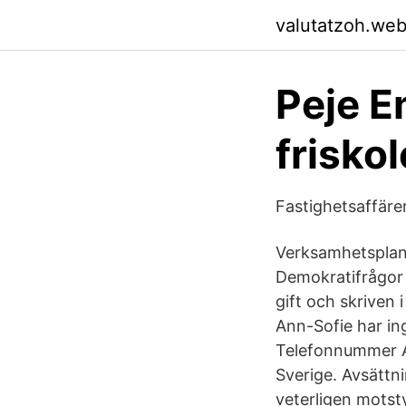
valutatzoh.we
Peje E
frisko
Fastighetsaffäre
Verksamhetsplan 
Demokratifrågor I
gift och skriven 
Ann-Sofie har in
Telefonnummer A
Sverige. Avsätt
veterligen motsty