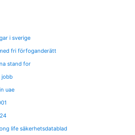
ar i sverige
ed fri förfoganderätt
na stand for
 jobb
in uae
001
 24
ong life säkerhetsdatablad